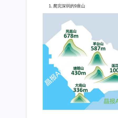
爬完深圳的9座山