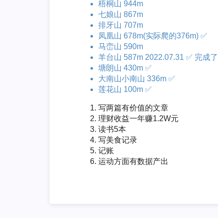
梧桐山 944m
七娘山 867m
排牙山 707m
凤凰山 678m(实际爬的376m) ✅
马峦山 590m
羊台山 587m 2022.07.31 
塘朗山 430m ✅
大南山小南山 336m ✅
莲花山 100m ✅
写两篇有价值的文章
理财收益一年赚1.2W元
读书5本
写美食记录
记账
运动方面有数据产出