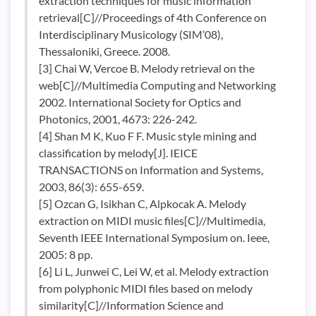
extraction techniques for music information
retrieval[C]//Proceedings of 4th Conference on
Interdisciplinary Musicology (SIM’08),
Thessaloniki, Greece. 2008.
[3] Chai W, Vercoe B. Melody retrieval on the
web[C]//Multimedia Computing and Networking
2002. International Society for Optics and
Photonics, 2001, 4673: 226-242.
[4] Shan M K, Kuo F F. Music style mining and
classification by melody[J]. IEICE
TRANSACTIONS on Information and Systems,
2003, 86(3): 655-659.
[5] Ozcan G, Isikhan C, Alpkocak A. Melody
extraction on MIDI music files[C]//Multimedia,
Seventh IEEE International Symposium on. Ieee,
2005: 8 pp.
[6] Li L, Junwei C, Lei W, et al. Melody extraction
from polyphonic MIDI files based on melody
similarity[C]//Information Science and